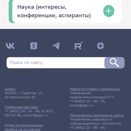
Наука (интересы,
конференции, аспиранты)
Адрес:
Новости и пресс-поддержка:
410012, г. Саратов, ул.
Управление
Астраханская, 83
медиакоммуникаций СГУ
+7 (8452) 21 - 06 - 25
,
press@sgu.ru
Приёмная ректора:
+7 (8452) 26 - 16 - 96
,
8 (937)
811-67-46
,
rector@sgu.ru
Техническая поддержка сайта:
Управление цифровых и
информационных технологий
Отдел по организации
+7 (8452) 21 - 06 - 64
,
приёма на основные