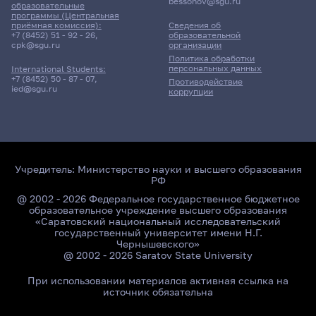
bessonov@sgu.ru
образовательные
программы (Центральная
приёмная комиссия):
Сведения об
+7 (8452) 51 - 92 - 26
,
образовательной
cpk@sgu.ru
организации
Политика обработки
персональных данных
International Students:
+7 (8452) 50 - 87 - 07
,
Противодействие
ied@sgu.ru
коррупции
Учредитель:
Министерство науки и высшего образования
РФ
@ 2002 - 2026 Федеральное государственное бюджетное
образовательное учреждение высшего образования
«Саратовский национальный исследовательский
государственный университет имени Н.Г.
Чернышевского»
@ 2002 - 2026 Saratov State University
При использовании материалов активная ссылка на
источник обязательна