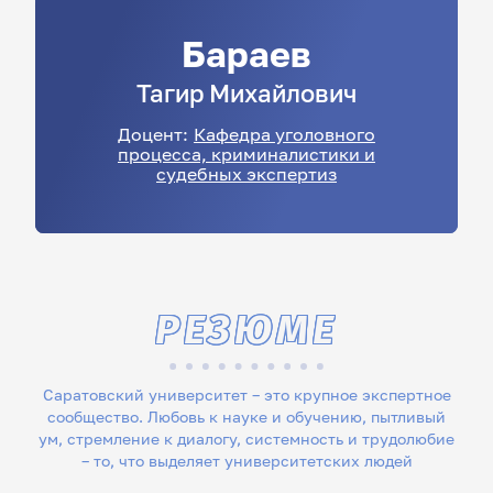
Бараев
Тагир
Михайлович
Доцент:
Кафедра уголовного
процесса, криминалистики и
судебных экспертиз
РЕЗЮМЕ
Саратовский университет – это крупное экспертное
сообщество. Любовь к науке и обучению, пытливый
ум, стремление к диалогу, системность и трудолюбие
– то, что выделяет университетских людей