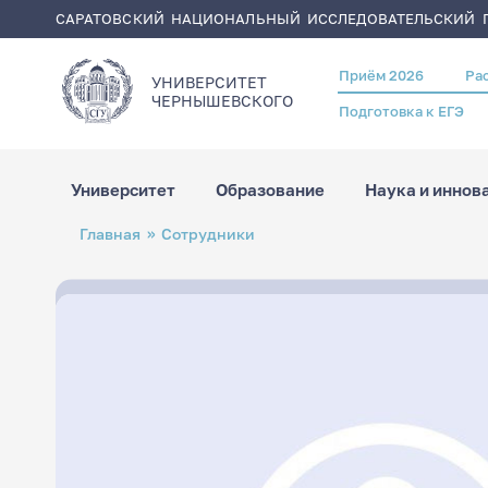
САРАТОВСКИЙ НАЦИОНАЛЬНЫЙ ИССЛЕДОВАТЕЛЬСКИЙ Г
Приём 2026
Ра
Header
УНИВЕРСИТЕТ
menu
ЧЕРНЫШЕВСКОГO
Подготовка к ЕГЭ
Университет
Образование
Наука и иннов
Перейти
Строка
Главная
Сотрудники
к
навигации
основному
содержанию