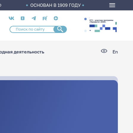
ОСНОВАН В 1909 ГОДУ
О
Социальные
сети
дная деятельность
En