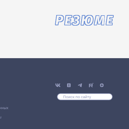
РЕЗЮМЕ
нных
u