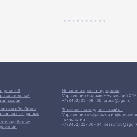
едения об
Новости и пресс-поддержка:
разовательной
Управление медиакоммуникаций СГУ
ганизации
+7 (8452) 21 - 06 - 25
,
press@sgu.ru
литика обработки
Техническая поддержка сайта:
рсональных данных
Управление цифровых и информацио
технологий
отиводействие
+7 (8452) 21 - 06 - 64
,
bessonov@sgu.r
ррупции