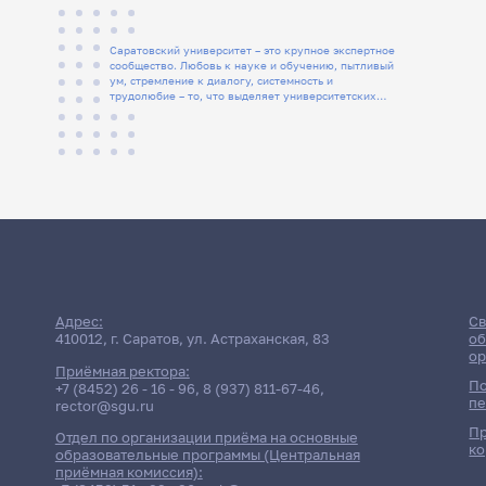
Саратовский университет – это крупное экспертное
сообщество. Любовь к науке и обучению, пытливый
ум, стремление к диалогу, системность и
трудолюбие – то, что выделяет университетских
людей
Адрес:
Св
410012, г. Саратов, ул. Астраханская, 83
об
ор
Приёмная ректора:
По
+7 (8452) 26 - 16 - 96
,
8 (937) 811-67-46
,
пе
rector@sgu.ru
Пр
Отдел по организации приёма на основные
ко
образовательные программы (Центральная
приёмная комиссия):