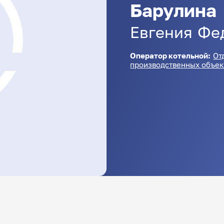
Барулина
Евгения
Фе
Оператор котельной:
От
производственных объек