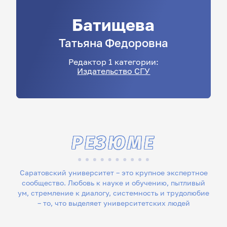
Батищева
Татьяна
Федоровна
Редактор 1 категории:
Издательство СГУ
РЕЗЮМЕ
Саратовский университет – это крупное экспертное
сообщество. Любовь к науке и обучению, пытливый
ум, стремление к диалогу, системность и трудолюбие
– то, что выделяет университетских людей