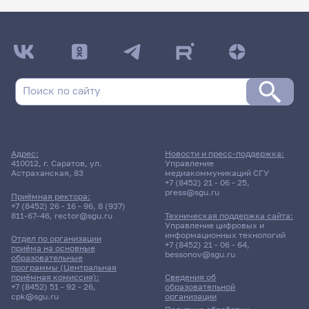
Адрес:
Новости и пресс-поддержка:
410012, г. Саратов, ул.
Управление
Астраханская, 83
медиакоммуникаций СГУ
+7 (8452) 21 - 06 - 25
,
press@sgu.ru
Приёмная ректора:
+7 (8452) 26 - 16 - 96
,
8 (937)
811-67-46
,
rector@sgu.ru
Техническая поддержка сайта:
Управление цифровых и
информационных технологий
Отдел по организации
+7 (8452) 21 - 06 - 64
,
приёма на основные
bessonov@sgu.ru
образовательные
программы (Центральная
приёмная комиссия):
Сведения об
+7 (8452) 51 - 92 - 26
,
образовательной
cpk@sgu.ru
организации