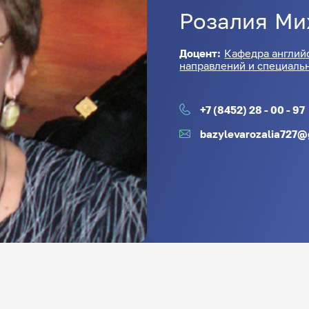
Розалия
Ми
Доцент:
Кафедра англий
направлений и специаль
+7 (8452) 28 - 00 - 97
bazylevarozalia727