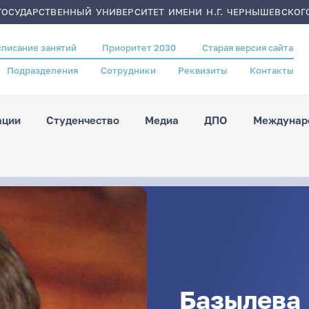
ОСУДАРСТВЕННЫЙ УНИВЕРСИТЕТ ИМЕНИ Н.Г. ЧЕРНЫШЕВСКОГ
списание занятий
Приоритет 2030
Старая версия сайта
Подразделения
Сотрудники
Реквизиты
Контакты
ации
Студенчество
Медиа
ДПО
Междунаро
Базылева