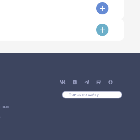
нных
u