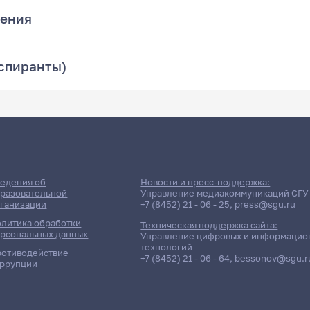
рения
аспиранты)
едения об
Новости и пресс-поддержка:
разовательной
Управление медиакоммуникаций СГУ
ганизации
+7 (8452) 21 - 06 - 25
,
press@sgu.ru
литика обработки
Техническая поддержка сайта:
рсональных данных
Управление цифровых и информацио
технологий
отиводействие
+7 (8452) 21 - 06 - 64
,
bessonov@sgu.r
ррупции