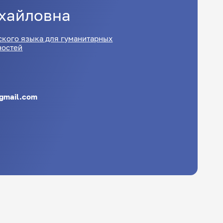
хайловна
ского языка для гуманитарных
ностей
@gmail.com