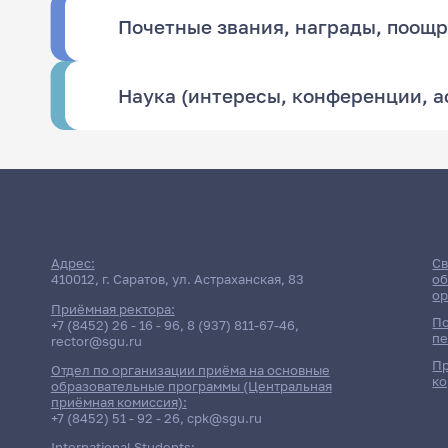
Почетные звания, награды, поощ
Наука (интересы, конференции, 
Адрес:
Св
410012, г. Саратов, ул. Астраханская, 83
об
ор
Приёмная ректора:
По
+7 (8452) 26 - 16 - 96
,
8 (937) 811-67-46
,
пе
rector@sgu.ru
Пр
Отдел по организации приёма на основные
ко
образовательные программы (Центральная
приёмная комиссия):
+7 (8452) 51 - 92 - 26
,
cpk@sgu.ru
International Students: