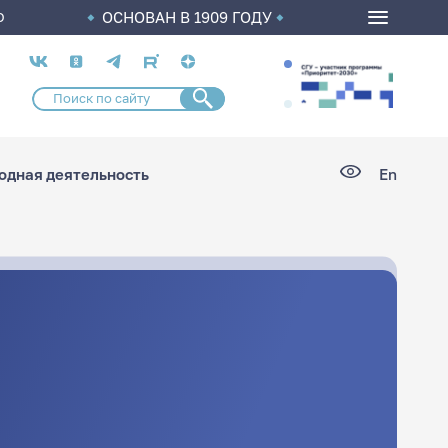
ОСНОВАН В 1909 ГОДУ
О
Социальные
сети
дная деятельность
En