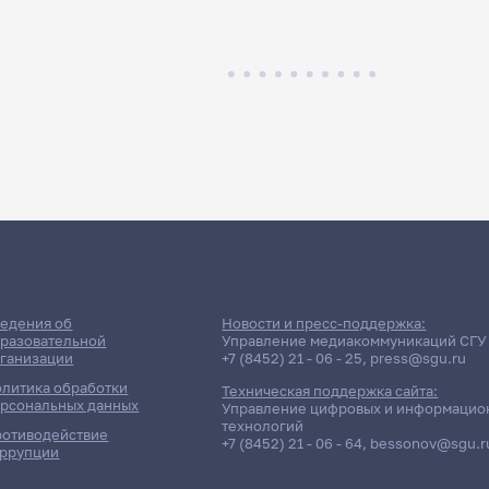
едения об
Новости и пресс-поддержка:
разовательной
Управление медиакоммуникаций СГУ
ганизации
+7 (8452) 21 - 06 - 25
,
press@sgu.ru
литика обработки
Техническая поддержка сайта:
рсональных данных
Управление цифровых и информацио
технологий
отиводействие
+7 (8452) 21 - 06 - 64
,
bessonov@sgu.r
ррупции