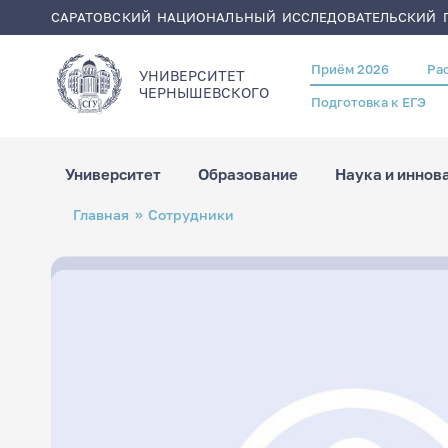
САРАТОВСКИЙ НАЦИОНАЛЬНЫЙ ИССЛЕДОВАТЕЛЬСКИЙ Г
Приём 2026
Ра
Header
УНИВЕРСИТЕТ
menu
ЧЕРНЫШЕВСКОГO
Подготовка к ЕГЭ
Университет
Образование
Наука и иннов
Перейти
Строка
Главная
Сотрудники
к
навигации
основному
содержанию