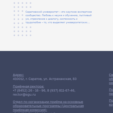
Саратовский университет – это крупное экспертное
сообщество. Любовь к науке и обучению, пытливый
ум, стремление к диалогу, системность и
трудолюбие – то, что выделяет университетских
людей
Адрес:
Св
410012, г. Саратов, ул. Астраханская, 83
об
ор
Приёмная ректора:
По
+7 (8452) 26 - 16 - 96
,
8 (937) 811-67-46
,
пе
rector@sgu.ru
Пр
Отдел по организации приёма на основные
ко
образовательные программы (Центральная
приёмная комиссия):