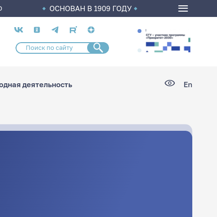
ОСНОВАН В 1909 ГОДУ
О
Социальные
сети
дная деятельность
En