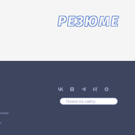
РЕЗЮМЕ
нных
u