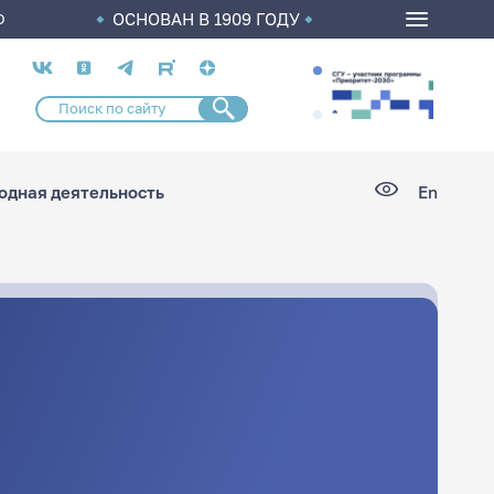
ОСНОВАН В 1909 ГОДУ
О
Социальные
сети
дная деятельность
En