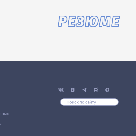
РЕЗЮМЕ
нных
u