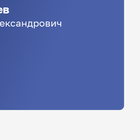
ев
ександрович