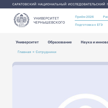
САРАТОВСКИЙ НАЦИОНАЛЬНЫЙ ИССЛЕДОВАТЕЛЬСКИЙ Г
Приём 2026
Ра
Header
УНИВЕРСИТЕТ
menu
ЧЕРНЫШЕВСКОГO
Подготовка к ЕГЭ
Университет
Образование
Наука и иннов
Перейти
Строка
Главная
Сотрудники
к
навигации
основному
содержанию