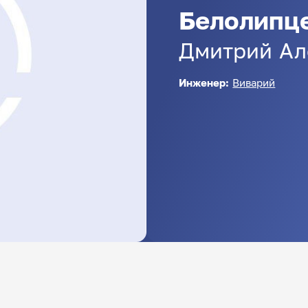
Белолипц
Дмитрий
Ал
Инженер:
Виварий