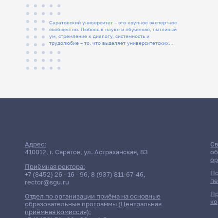
Саратовский университет – это крупное экспертное
сообщество. Любовь к науке и обучению, пытливый
ум, стремление к диалогу, системность и
трудолюбие – то, что выделяет университетских
людей
Адрес:
Св
410012, г. Саратов, ул. Астраханская, 83
об
ор
Приёмная ректора:
По
+7 (8452) 26 - 16 - 96
,
8 (937) 811-67-46
,
пе
rector@sgu.ru
Пр
Отдел по организации приёма на основные
ко
образовательные программы (Центральная
приёмная комиссия):