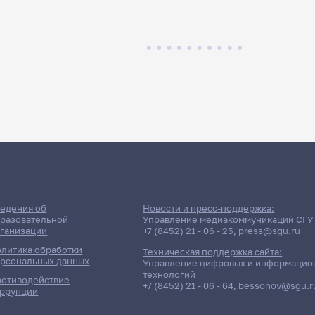
едения об
Новости и пресс-поддержка:
разовательной
Управление медиакоммуникаций СГУ
ганизации
+7 (8452) 21 - 06 - 25
,
press@sgu.ru
литика обработки
Техническая поддержка сайта:
рсональных данных
Управление цифровых и информацио
технологий
отиводействие
+7 (8452) 21 - 06 - 64
,
bessonov@sgu.r
ррупции