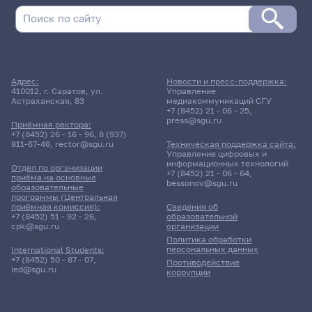
Адрес:
Новости и пресс-поддержка:
410012, г. Саратов, ул.
Управление
Астраханская, 83
медиакоммуникаций СГУ
+7 (8452) 21 - 06 - 25
,
press@sgu.ru
Приёмная ректора:
+7 (8452) 26 - 16 - 96
,
8 (937)
811-67-46
,
rector@sgu.ru
Техническая поддержка сайта:
Управление цифровых и
информационных технологий
Отдел по организации
+7 (8452) 21 - 06 - 64
,
приёма на основные
bessonov@sgu.ru
образовательные
программы (Центральная
приёмная комиссия):
Сведения об
+7 (8452) 51 - 92 - 26
,
образовательной
cpk@sgu.ru
организации
Политика обработки
персональных данных
International Students:
+7 (8452) 50 - 87 - 07
,
Противодействие
ied@sgu.ru
коррупции