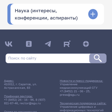
Наука (интересы,
конференции, аспиранты)
Адрес:
Новости и пресс-поддержка:
410012, г. Саратов, ул.
Управление
Астраханская, 83
медиакоммуникаций СГУ
+7 (8452) 21 - 06 - 25
,
press@sgu.ru
Приёмная ректора:
+7 (8452) 26 - 16 - 96
,
8 (937)
811-67-46
,
rector@sgu.ru
Техническая поддержка сайта:
Управление цифровых и
информационных технологий
Отдел по организации