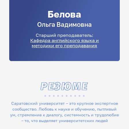
Белова
Ольга
Вадимовна
Старший преподаватель:
Кафедра английского языка и
методики его преподавания
РЕЗЮМЕ
Саратовский университет – это крупное экспертное
сообщество. Любовь к науке и обучению, пытливый
ум, стремление к диалогу, системность и трудолюбие
– то, что выделяет университетских людей