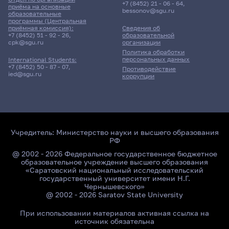
+7 (8452) 21 - 06 - 64
,
приёма на основные
bessonov@sgu.ru
образовательные
программы (Центральная
приёмная комиссия):
Сведения об
+7 (8452) 51 - 92 - 26
,
образовательной
cpk@sgu.ru
организации
Политика обработки
персональных данных
International Students:
+7 (8452) 50 - 87 - 07
,
Противодействие
ied@sgu.ru
коррупции
Учредитель:
Министерство науки и высшего образования
РФ
@ 2002 - 2026 Федеральное государственное бюджетное
образовательное учреждение высшего образования
«Саратовский национальный исследовательский
государственный университет имени Н.Г.
Чернышевского»
@ 2002 - 2026 Saratov State University
При использовании материалов активная ссылка на
источник обязательна