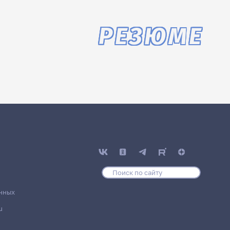
РЕЗЮМЕ
нных
u