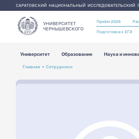
САРАТОВСКИЙ НАЦИОНАЛЬНЫЙ ИССЛЕДОВАТЕЛЬСКИЙ Г
Приём 2026
Ра
Header
УНИВЕРСИТЕТ
menu
ЧЕРНЫШЕВСКОГO
Подготовка к ЕГЭ
Университет
Образование
Наука и иннов
Перейти
Строка
Главная
Сотрудники
к
навигации
основному
содержанию