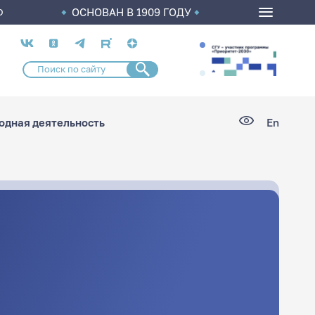
ОСНОВАН В 1909 ГОДУ
О
Социальные
сети
дная деятельность
En