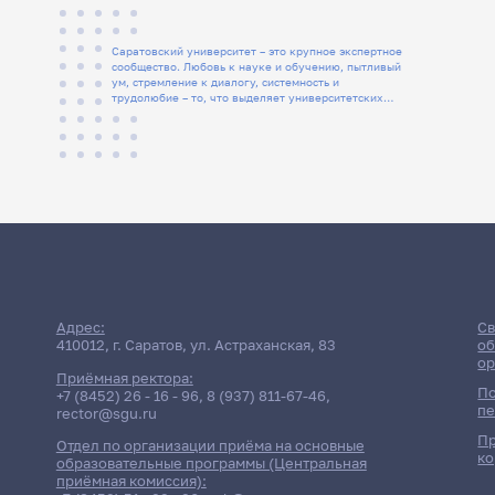
Саратовский университет – это крупное экспертное
сообщество. Любовь к науке и обучению, пытливый
ум, стремление к диалогу, системность и
трудолюбие – то, что выделяет университетских
людей
Адрес:
Св
410012, г. Саратов, ул. Астраханская, 83
об
ор
Приёмная ректора:
По
+7 (8452) 26 - 16 - 96
,
8 (937) 811-67-46
,
пе
rector@sgu.ru
Пр
Отдел по организации приёма на основные
ко
образовательные программы (Центральная
приёмная комиссия):