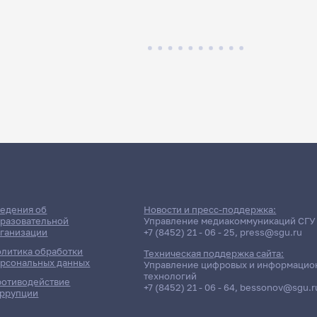
едения об
Новости и пресс-поддержка:
разовательной
Управление медиакоммуникаций СГУ
ганизации
+7 (8452) 21 - 06 - 25
,
press@sgu.ru
литика обработки
Техническая поддержка сайта:
рсональных данных
Управление цифровых и информацио
технологий
отиводействие
+7 (8452) 21 - 06 - 64
,
bessonov@sgu.r
ррупции