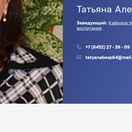
Татьяна
Але
Заведующий:
Кафедра т
воспитания
+7 (8452) 27 - 39 - 09
tatyanabesp64@mail