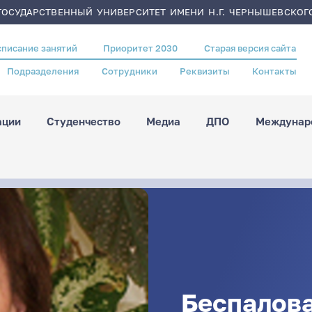
ОСУДАРСТВЕННЫЙ УНИВЕРСИТЕТ ИМЕНИ Н.Г. ЧЕРНЫШЕВСКОГ
списание занятий
Приоритет 2030
Старая версия сайта
Подразделения
Сотрудники
Реквизиты
Контакты
ации
Студенчество
Медиа
ДПО
Междунаро
Беспалов