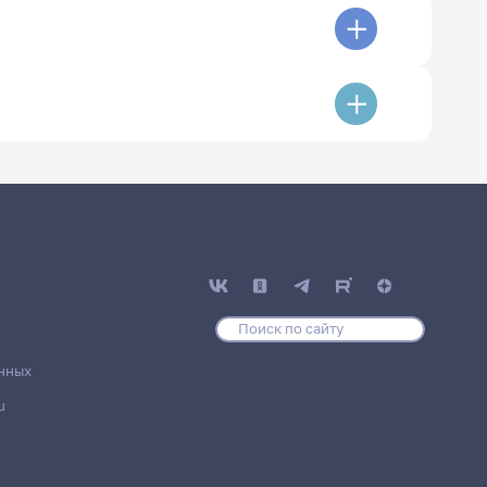
нных
u