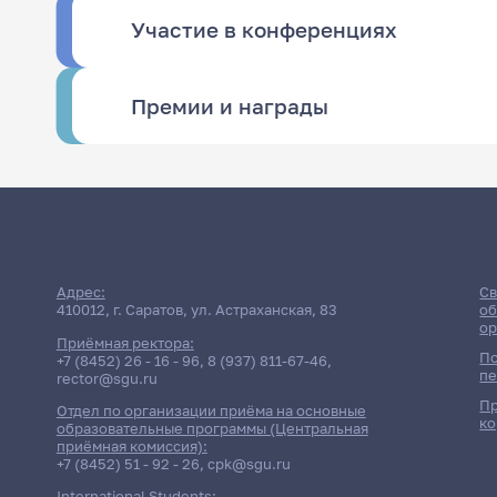
Участие в конференциях
Премии и награды
Адрес:
Св
410012, г. Саратов, ул. Астраханская, 83
об
ор
Приёмная ректора:
По
+7 (8452) 26 - 16 - 96
,
8 (937) 811-67-46
,
пе
rector@sgu.ru
Пр
Отдел по организации приёма на основные
ко
образовательные программы (Центральная
приёмная комиссия):
+7 (8452) 51 - 92 - 26
,
cpk@sgu.ru
International Students: