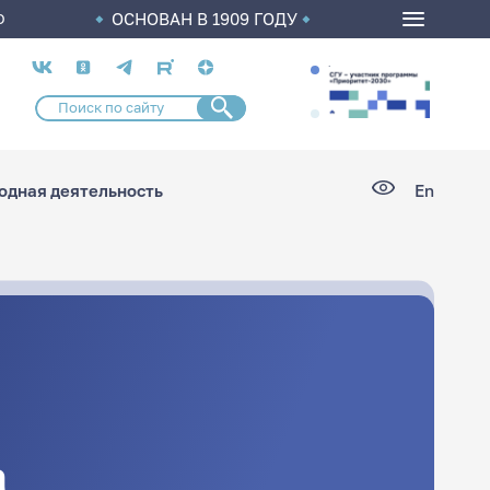
ОСНОВАН В 1909 ГОДУ
О
Социальные
сети
дная деятельность
En
а