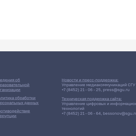
едения об
Новости и пресс-поддержка:
разовательной
Управление медиакоммуникаций СГУ
ганизации
+7 (8452) 21 - 06 - 25
,
press@sgu.ru
литика обработки
Техническая поддержка сайта:
рсональных данных
Управление цифровых и информацио
технологий
отиводействие
+7 (8452) 21 - 06 - 64
,
bessonov@sgu.r
ррупции