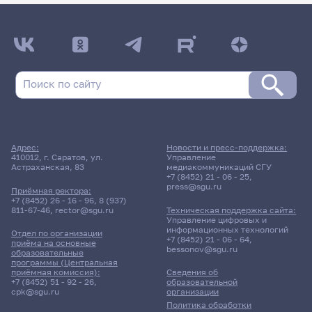
Адрес:
Новости и пресс-поддержка:
410012, г. Саратов, ул.
Управление
Астраханская, 83
медиакоммуникаций СГУ
+7 (8452) 21 - 06 - 25
,
press@sgu.ru
Приёмная ректора:
+7 (8452) 26 - 16 - 96
,
8 (937)
811-67-46
,
rector@sgu.ru
Техническая поддержка сайта:
Управление цифровых и
информационных технологий
Отдел по организации
+7 (8452) 21 - 06 - 64
,
приёма на основные
bessonov@sgu.ru
образовательные
программы (Центральная
приёмная комиссия):
Сведения об
+7 (8452) 51 - 92 - 26
,
образовательной
cpk@sgu.ru
организации
Политика обработки