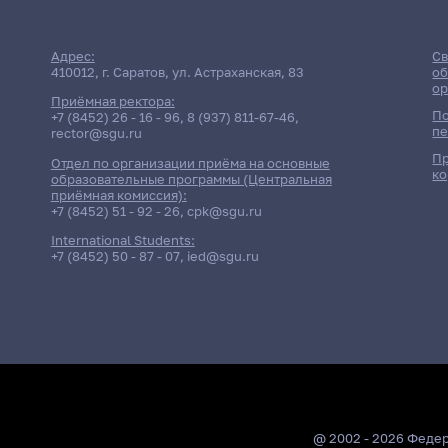
Адрес:
Св
410012, г. Саратов, ул. Астраханская, 83
об
ор
Приёмная ректора:
По
+7 (8452) 26 - 16 - 96
,
8 (937) 811-67-46
,
пе
rector@sgu.ru
Пр
Отдел по организации приёма на основные
ко
образовательные программы (Центральная
приёмная комиссия):
+7 (8452) 51 - 92 - 26
,
cpk@sgu.ru
International Students:
+7 (8452) 50 - 87 - 07
,
ied@sgu.ru
@ 2002 - 2026 Феде