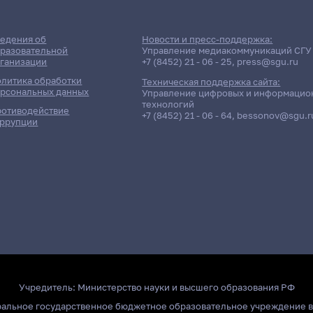
едения об
Новости и пресс-поддержка:
разовательной
Управление медиакоммуникаций СГУ
ганизации
+7 (8452) 21 - 06 - 25
,
press@sgu.ru
литика обработки
Техническая поддержка сайта:
рсональных данных
Управление цифровых и информацио
технологий
отиводействие
+7 (8452) 21 - 06 - 64
,
bessonov@sgu.r
ррупции
Учредитель:
Министерство науки и высшего образования РФ
ральное государственное бюджетное образовательное учреждение 