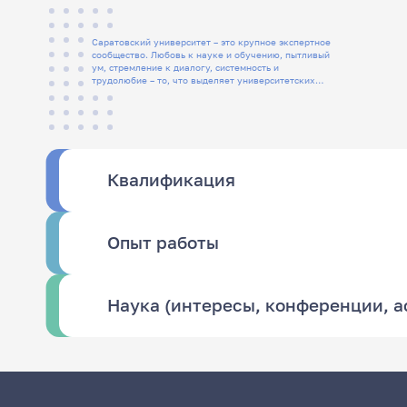
Саратовский университет – это крупное экспертное
сообщество. Любовь к науке и обучению, пытливый
ум, стремление к диалогу, системность и
трудолюбие – то, что выделяет университетских
людей
Квалификация
Опыт работы
Наука (интересы, конференции, 