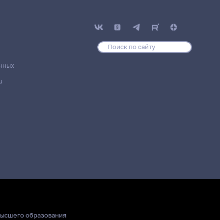
нных
u
высшего образования