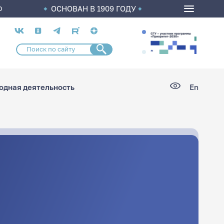
ОСНОВАН В 1909 ГОДУ
О
Социальные
сети
дная деятельность
En