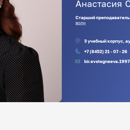
Анастасия
Старший преподаватель
волн
3 учебный корпус, ау
+7 (8452) 21 - 07 - 26
bir.evstegneeva.199