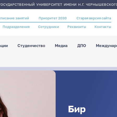
ОСУДАРСТВЕННЫЙ УНИВЕРСИТЕТ ИМЕНИ Н.Г. ЧЕРНЫШЕВСКОГ
списание занятий
Приоритет 2030
Старая версия сайта
Подразделения
Сотрудники
Реквизиты
Контакты
ации
Студенчество
Медиа
ДПО
Междунаро
Бир