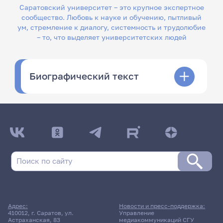
Саратовский университет – это крупное экспертное
сообщество. Любовь к науке и обучению, пытливый
ум, стремление к диалогу, системность и трудолюбие
– то, что выделяет университетских людей
Биографический текст
Адрес:
Новости и пресс-поддержка:
410012, г. Саратов, ул.
Управление
Астраханская, 83
медиакоммуникаций СГУ