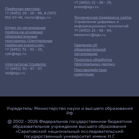
+7 (8452) 21 - 06 - 25
,
press@sgu.ru
Приёмная ректора:
+7 (8452) 26 - 16 - 96
,
8 (937)
811-67-46
,
rector@sgu.ru
Техническая поддержка сайта:
Управление цифровых и
информационных технологий
Отдел по организации
+7 (8452) 21 - 06 - 64
,
приёма на основные
bessonov@sgu.ru
образовательные
программы (Центральная
приёмная комиссия):
Сведения об
+7 (8452) 51 - 92 - 26
,
образовательной
cpk@sgu.ru
организации
Политика обработки
персональных данных
International Students:
+7 (8452) 50 - 87 - 07
,
Противодействие
ied@sgu.ru
коррупции
Учредитель:
Министерство науки и высшего образования
РФ
@ 2002 - 2026 Федеральное государственное бюджетное
образовательное учреждение высшего образования
«Саратовский национальный исследовательский
государственный университет имени Н.Г.