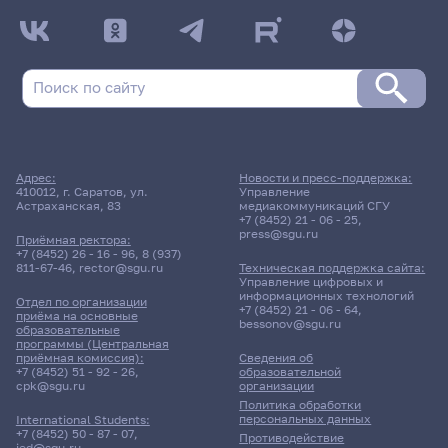
Адрес:
Новости и пресс-поддержка:
410012, г. Саратов, ул.
Управление
Астраханская, 83
медиакоммуникаций СГУ
+7 (8452) 21 - 06 - 25
,
press@sgu.ru
Приёмная ректора:
+7 (8452) 26 - 16 - 96
,
8 (937)
811-67-46
,
rector@sgu.ru
Техническая поддержка сайта:
Управление цифровых и
информационных технологий
Отдел по организации
+7 (8452) 21 - 06 - 64
,
приёма на основные
bessonov@sgu.ru
образовательные
программы (Центральная
приёмная комиссия):
Сведения об
+7 (8452) 51 - 92 - 26
,
образовательной
cpk@sgu.ru
организации
Политика обработки
персональных данных
International Students:
+7 (8452) 50 - 87 - 07
,
Противодействие
ied@sgu.ru