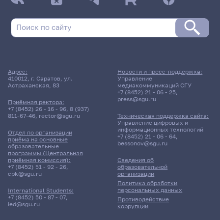
Адрес:
Новости и пресс-поддержка:
410012, г. Саратов, ул.
Управление
Астраханская, 83
медиакоммуникаций СГУ
+7 (8452) 21 - 06 - 25
,
press@sgu.ru
Приёмная ректора:
+7 (8452) 26 - 16 - 96
,
8 (937)
811-67-46
,
rector@sgu.ru
Техническая поддержка сайта:
Управление цифровых и
информационных технологий
Отдел по организации
+7 (8452) 21 - 06 - 64
,
приёма на основные
bessonov@sgu.ru
образовательные
программы (Центральная
приёмная комиссия):
Сведения об
+7 (8452) 51 - 92 - 26
,
образовательной
cpk@sgu.ru
организации
Политика обработки
персональных данных
International Students:
+7 (8452) 50 - 87 - 07
,
Противодействие
ied@sgu.ru
коррупции