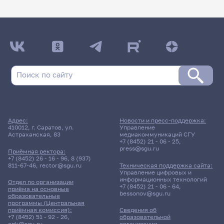
Адрес:
Новости и пресс-поддержка:
410012, г. Саратов, ул.
Управление
Астраханская, 83
медиакоммуникаций СГУ
+7 (8452) 21 - 06 - 25
,
press@sgu.ru
Приёмная ректора:
+7 (8452) 26 - 16 - 96
,
8 (937)
811-67-46
,
rector@sgu.ru
Техническая поддержка сайта:
Управление цифровых и
информационных технологий
Отдел по организации
+7 (8452) 21 - 06 - 64
,
приёма на основные
bessonov@sgu.ru
образовательные
программы (Центральная
приёмная комиссия):
Сведения об
+7 (8452) 51 - 92 - 26
,
образовательной
cpk@sgu.ru
организации