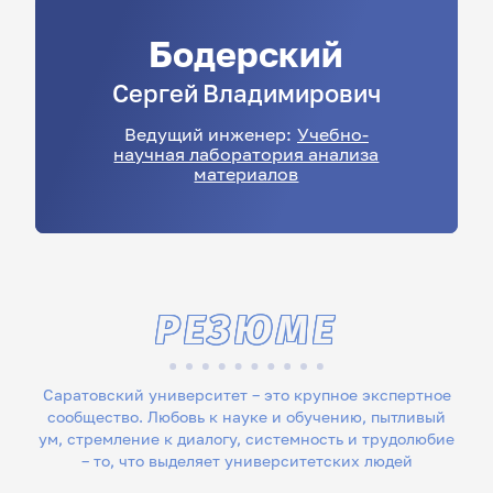
Бодерский
Сергей
Владимирович
Ведущий инженеp:
Учебно-
научная лаборатория анализа
материалов
РЕЗЮМЕ
Саратовский университет – это крупное экспертное
сообщество. Любовь к науке и обучению, пытливый
ум, стремление к диалогу, системность и трудолюбие
– то, что выделяет университетских людей