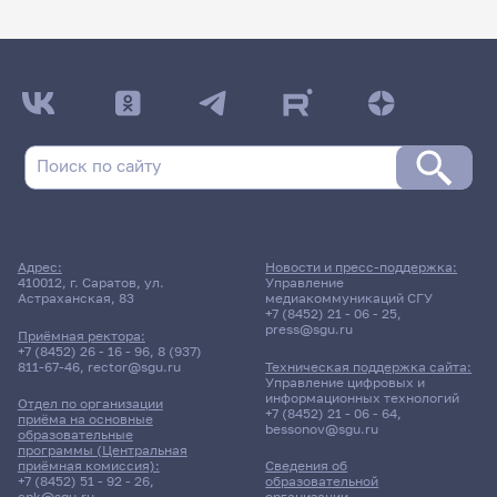
Адрес:
Новости и пресс-поддержка:
410012, г. Саратов, ул.
Управление
Астраханская, 83
медиакоммуникаций СГУ
+7 (8452) 21 - 06 - 25
,
press@sgu.ru
Приёмная ректора:
+7 (8452) 26 - 16 - 96
,
8 (937)
811-67-46
,
rector@sgu.ru
Техническая поддержка сайта:
Управление цифровых и
информационных технологий
Отдел по организации
+7 (8452) 21 - 06 - 64
,
приёма на основные
bessonov@sgu.ru
образовательные
программы (Центральная
приёмная комиссия):
Сведения об
+7 (8452) 51 - 92 - 26
,
образовательной
cpk@sgu.ru
организации