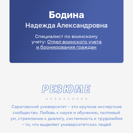
Бодина
Надежда
Александровна
Специалист по воинскому
учету:
Отдел воинского учета
и бронирования граждан
РЕЗЮМЕ
Саратовский университет – это крупное экспертное
сообщество. Любовь к науке и обучению, пытливый
ум, стремление к диалогу, системность и трудолюбие
– то, что выделяет университетских людей