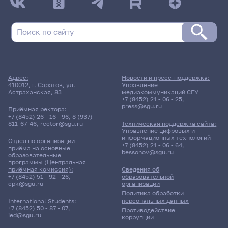
Адрес:
Новости и пресс-поддержка:
410012, г. Саратов, ул.
Управление
Астраханская, 83
медиакоммуникаций СГУ
+7 (8452) 21 - 06 - 25
,
press@sgu.ru
Приёмная ректора:
+7 (8452) 26 - 16 - 96
,
8 (937)
811-67-46
,
rector@sgu.ru
Техническая поддержка сайта:
Управление цифровых и
информационных технологий
Отдел по организации
+7 (8452) 21 - 06 - 64
,
приёма на основные
bessonov@sgu.ru
образовательные
программы (Центральная
приёмная комиссия):
Сведения об
+7 (8452) 51 - 92 - 26
,
образовательной
cpk@sgu.ru
организации
Политика обработки
персональных данных
International Students:
+7 (8452) 50 - 87 - 07
,
Противодействие
ied@sgu.ru
коррупции