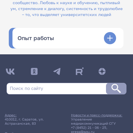
сообщество. Любовь к науке и обучению, пытливый
ум, стремление к диалогу, системность и трудолюбие
– то, что выделяет университетских людей
Опыт работы
Адрес:
Новости и пресс-поддержка:
410012, г. Саратов, ул.
Управление
Астраханская, 83
медиакоммуникаций СГУ
+7 (8452) 21 - 06 - 25
,
press@sgu.ru