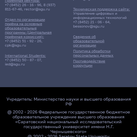
Приёмная ректора:
+7 (8452) 26 - 16 - 96
,
8 (937)
811-67-46
,
rector@sgu.ru
Техническая поддержка сайта:
Управление цифровых и
информационных технологий
Отдел по организации
+7 (8452) 21 - 06 - 64
,
приёма на основные
bessonov@sgu.ru
образовательные
программы (Центральная
приёмная комиссия):
Сведения об
+7 (8452) 51 - 92 - 26
,
образовательной
cpk@sgu.ru
организации
Политика обработки
персональных данных
International Students:
+7 (8452) 50 - 87 - 07
,
Противодействие
ied@sgu.ru
коррупции
Учредитель:
Министерство науки и высшего образования
РФ
@ 2002 - 2026 Федеральное государственное бюджетное
образовательное учреждение высшего образования
«Саратовский национальный исследовательский
государственный университет имени Н.Г.
Чернышевского»
@ 2002 - 2026 Saratov State University