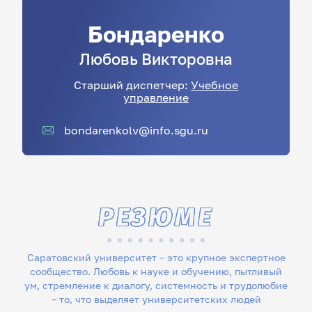
Бондаренко
Любовь
Викторовна
Старший диспетчер:
Учебное
управление
bondarenkolv@info.sgu.ru
РЕЗЮМЕ
Саратовский университет – это крупное экспертное
сообщество. Любовь к науке и обучению, пытливый
ум, стремление к диалогу, системность и трудолюбие
– то, что выделяет университетских людей