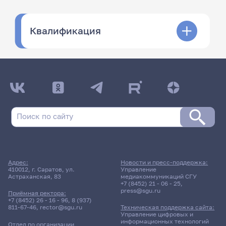
Квалификация
Адрес:
Новости и пресс-поддержка:
410012, г. Саратов, ул.
Управление
Астраханская, 83
медиакоммуникаций СГУ
+7 (8452) 21 - 06 - 25
,
press@sgu.ru
Приёмная ректора:
+7 (8452) 26 - 16 - 96
,
8 (937)
811-67-46
,
rector@sgu.ru
Техническая поддержка сайта:
Управление цифровых и
информационных технологий
Отдел по организации