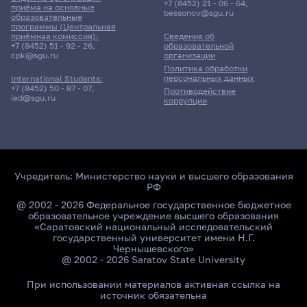
+7 (8452) 21 - 06 - 64
,
приёма на основные
bessonov@sgu.ru
образовательные
программы (Центральная
приёмная комиссия):
Сведения об
+7 (8452) 51 - 92 - 26
,
образовательной
cpk@sgu.ru
организации
Политика обработки
персональных данных
International Students:
+7 (8452) 50 - 87 - 07
,
Противодействие
ied@sgu.ru
коррупции
Учредитель:
Министерство науки и высшего образования
РФ
@ 2002 - 2026 Федеральное государственное бюджетное
образовательное учреждение высшего образования
«Саратовский национальный исследовательский
государственный университет имени Н.Г.
Чернышевского»
@ 2002 - 2026 Saratov State University
При использовании материалов активная ссылка на
источник обязательна