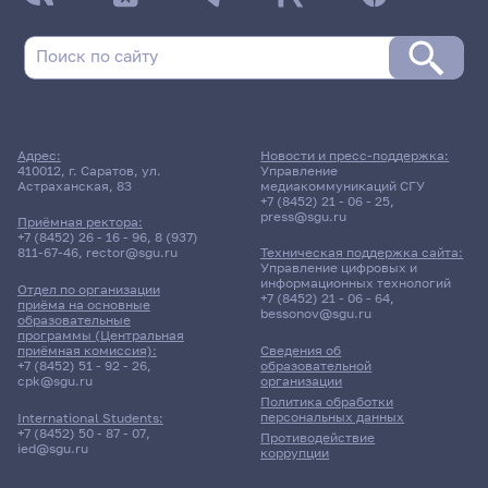
Адрес:
Новости и пресс-поддержка:
410012, г. Саратов, ул.
Управление
Астраханская, 83
медиакоммуникаций СГУ
+7 (8452) 21 - 06 - 25
,
press@sgu.ru
Приёмная ректора:
+7 (8452) 26 - 16 - 96
,
8 (937)
811-67-46
,
rector@sgu.ru
Техническая поддержка сайта:
Управление цифровых и
информационных технологий
Отдел по организации
+7 (8452) 21 - 06 - 64
,
приёма на основные
bessonov@sgu.ru
образовательные
программы (Центральная
приёмная комиссия):
Сведения об
+7 (8452) 51 - 92 - 26
,
образовательной
cpk@sgu.ru
организации
Политика обработки
персональных данных
International Students:
+7 (8452) 50 - 87 - 07
,
Противодействие
ied@sgu.ru
коррупции