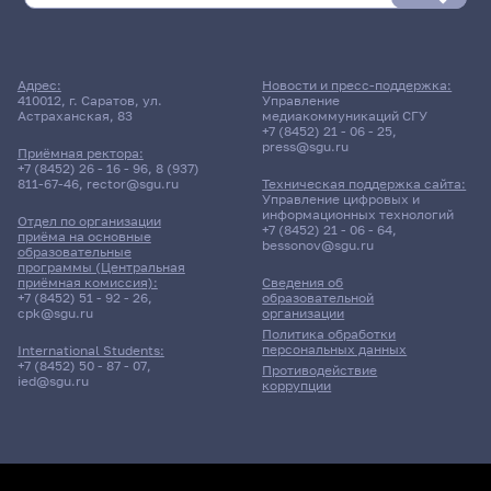
Адрес:
Новости и пресс-поддержка:
410012, г. Саратов, ул.
Управление
Астраханская, 83
медиакоммуникаций СГУ
+7 (8452) 21 - 06 - 25
,
press@sgu.ru
Приёмная ректора:
+7 (8452) 26 - 16 - 96
,
8 (937)
811-67-46
,
rector@sgu.ru
Техническая поддержка сайта:
Управление цифровых и
информационных технологий
Отдел по организации
+7 (8452) 21 - 06 - 64
,
приёма на основные
bessonov@sgu.ru
образовательные
программы (Центральная
приёмная комиссия):
Сведения об
+7 (8452) 51 - 92 - 26
,
образовательной
cpk@sgu.ru
организации
Политика обработки
персональных данных
International Students:
+7 (8452) 50 - 87 - 07
,
Противодействие
ied@sgu.ru
коррупции