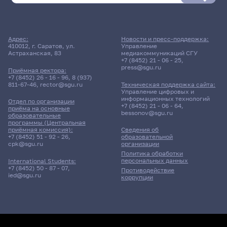
Адрес:
Новости и пресс-поддержка:
410012, г. Саратов, ул.
Управление
Астраханская, 83
медиакоммуникаций СГУ
+7 (8452) 21 - 06 - 25
,
press@sgu.ru
Приёмная ректора:
+7 (8452) 26 - 16 - 96
,
8 (937)
811-67-46
,
rector@sgu.ru
Техническая поддержка сайта:
Управление цифровых и
информационных технологий
Отдел по организации
+7 (8452) 21 - 06 - 64
,
приёма на основные
bessonov@sgu.ru
образовательные
программы (Центральная
приёмная комиссия):
Сведения об
+7 (8452) 51 - 92 - 26
,
образовательной
cpk@sgu.ru
организации
Политика обработки
персональных данных
International Students:
+7 (8452) 50 - 87 - 07
,
Противодействие
ied@sgu.ru
коррупции