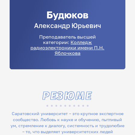
Будюков
Александр
Юрьевич
Преподаватель высшей
категории:
Колледж
радиоэлектроники имени П.Н.
Яблочкова
РЕЗЮМЕ
Саратовский университет – это крупное экспертное
сообщество. Любовь к науке и обучению, пытливый
ум, стремление к диалогу, системность и трудолюбие
– то, что выделяет университетских людей