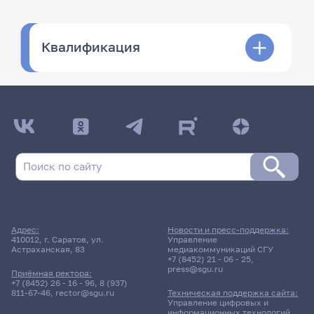
Квалификация
Адрес:
Новости и пресс-поддержка:
410012, г. Саратов, ул.
Управление
Астраханская, 83
медиакоммуникаций СГУ
+7 (8452) 21 - 06 - 25
,
press@sgu.ru
Приёмная ректора:
+7 (8452) 26 - 16 - 96
,
8 (937)
811-67-46
,
rector@sgu.ru
Техническая поддержка сайта:
Управление цифровых и
информационных технологий