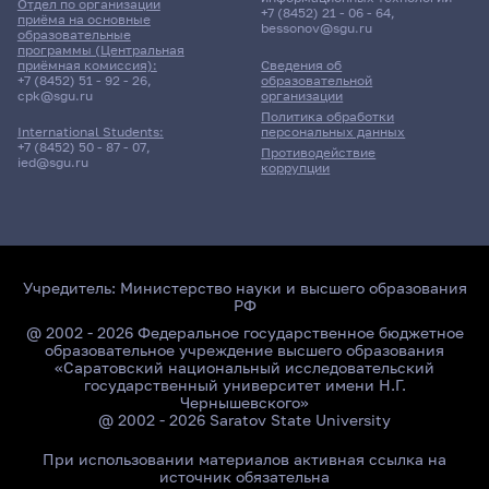
Отдел по организации
+7 (8452) 21 - 06 - 64
,
приёма на основные
bessonov@sgu.ru
образовательные
программы (Центральная
приёмная комиссия):
Сведения об
+7 (8452) 51 - 92 - 26
,
образовательной
cpk@sgu.ru
организации
Политика обработки
персональных данных
International Students:
+7 (8452) 50 - 87 - 07
,
Противодействие
ied@sgu.ru
коррупции
Учредитель:
Министерство науки и высшего образования
РФ
@ 2002 - 2026 Федеральное государственное бюджетное
образовательное учреждение высшего образования
«Саратовский национальный исследовательский
государственный университет имени Н.Г.
Чернышевского»
@ 2002 - 2026 Saratov State University
При использовании материалов активная ссылка на
источник обязательна