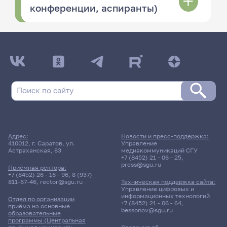
конференции, аспиранты)
Адрес:
Новости и пресс-поддержка:
410012, г. Саратов, ул.
Управление
Астраханская, 83
медиакоммуникаций СГУ
+7 (8452) 21 - 06 - 25
,
press@sgu.ru
Приёмная ректора:
+7 (8452) 26 - 16 - 96
,
8 (937)
811-67-46
,
rector@sgu.ru
Техническая поддержка сайта:
Управление цифровых и
информационных технологий
Отдел по организации
+7 (8452) 21 - 06 - 64
,
приёма на основные
bessonov@sgu.ru
образовательные
программы (Центральная