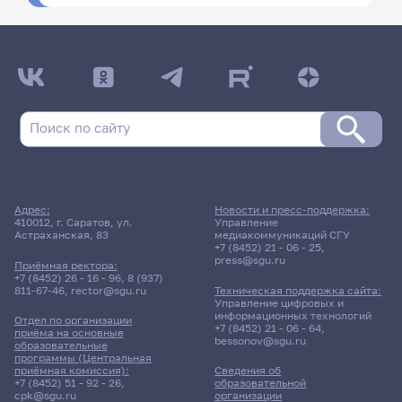
Адрес:
Новости и пресс-поддержка:
410012, г. Саратов, ул.
Управление
Астраханская, 83
медиакоммуникаций СГУ
+7 (8452) 21 - 06 - 25
,
press@sgu.ru
Приёмная ректора:
+7 (8452) 26 - 16 - 96
,
8 (937)
811-67-46
,
rector@sgu.ru
Техническая поддержка сайта:
Управление цифровых и
информационных технологий
Отдел по организации
+7 (8452) 21 - 06 - 64
,
приёма на основные
bessonov@sgu.ru
образовательные
программы (Центральная
приёмная комиссия):
Сведения об
+7 (8452) 51 - 92 - 26
,
образовательной
cpk@sgu.ru
организации