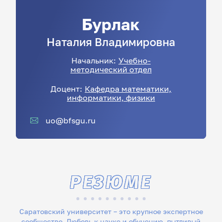
Бурлак
Наталия
Владимировна
Начальник:
Учебно-
методический отдел
Доцент:
Кафедра математики,
информатики, физики
uo@bfsgu.ru
РЕЗЮМЕ
Саратовский университет – это крупное экспертное
сообщество. Любовь к науке и обучению, пытливый