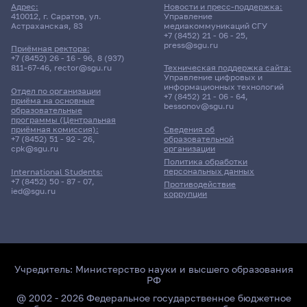
Адрес:
Новости и пресс-поддержка:
410012, г. Саратов, ул.
Управление
Астраханская, 83
медиакоммуникаций СГУ
+7 (8452) 21 - 06 - 25
,
press@sgu.ru
Приёмная ректора:
+7 (8452) 26 - 16 - 96
,
8 (937)
811-67-46
,
rector@sgu.ru
Техническая поддержка сайта:
Управление цифровых и
информационных технологий
Отдел по организации
+7 (8452) 21 - 06 - 64
,
приёма на основные
bessonov@sgu.ru
образовательные
программы (Центральная
приёмная комиссия):
Сведения об
+7 (8452) 51 - 92 - 26
,
образовательной
cpk@sgu.ru
организации
Политика обработки
персональных данных
International Students:
+7 (8452) 50 - 87 - 07
,
Противодействие
ied@sgu.ru
коррупции
Учредитель:
Министерство науки и высшего образования
РФ
@ 2002 - 2026 Федеральное государственное бюджетное