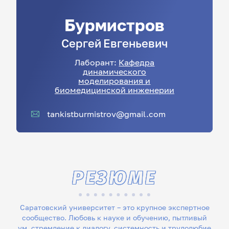
Бурмистров
Сергей
Евгеньевич
Лаборант:
Кафедра
динамического
моделирования и
биомедицинской инженерии
tankistburmistrov@gmail.com
РЕЗЮМЕ
Саратовский университет – это крупное экспертное
сообщество. Любовь к науке и обучению, пытливый
ум, стремление к диалогу, системность и трудолюбие