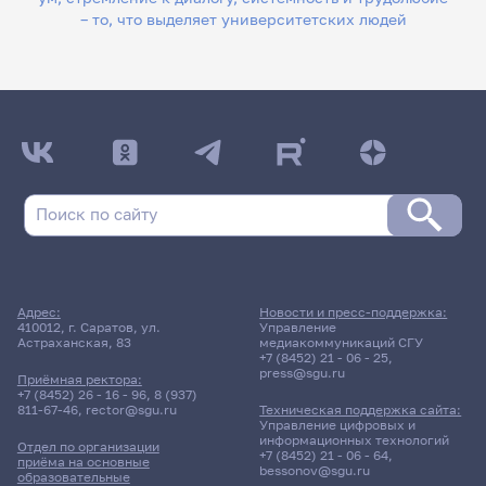
– то, что выделяет университетских людей
Адрес:
Новости и пресс-поддержка:
410012, г. Саратов, ул.
Управление
Астраханская, 83
медиакоммуникаций СГУ
+7 (8452) 21 - 06 - 25
,
press@sgu.ru
Приёмная ректора:
+7 (8452) 26 - 16 - 96
,
8 (937)
811-67-46
,
rector@sgu.ru
Техническая поддержка сайта:
Управление цифровых и
информационных технологий
Отдел по организации
+7 (8452) 21 - 06 - 64
,
приёма на основные
bessonov@sgu.ru
образовательные