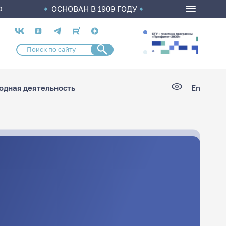
ОСНОВАН В 1909 ГОДУ
О
Социальные
сети
дная деятельность
En