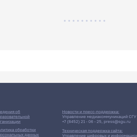
едения об
Новости и пресс-поддержка:
разовательной
Управление медиакоммуникаций СГУ
ганизации
+7 (8452) 21 - 06 - 25
,
press@sgu.ru
литика обработки
Техническая поддержка сайта:
рсональных данных
Управление цифровых и информацио