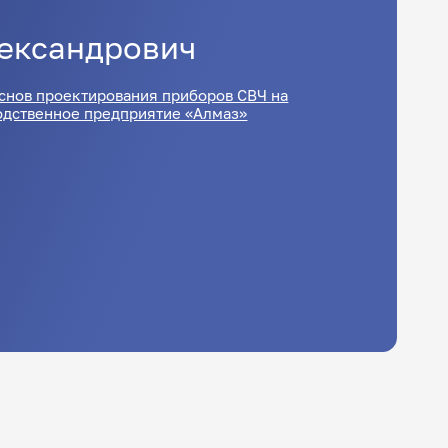
ександрович
снов проектирования приборов СВЧ на
одственное предприятие «Алмаз»