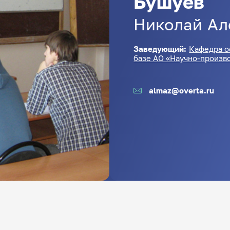
Бушуев
Николай
Ал
Заведующий:
Кафедра о
базе АО «Научно-произв
almaz@overta.ru