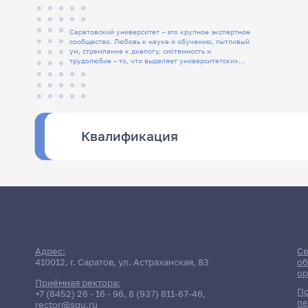
Саратовский университет – это крупное экспертное
сообщество. Любовь к науке и обучению, пытливый
ум, стремление к диалогу, системность и
трудолюбие – то, что выделяет университетских
людей
Квалификация
Адрес:
Св
410012, г. Саратов, ул. Астраханская, 83
об
ор
Приёмная ректора:
По
+7 (8452) 26 - 16 - 96
,
8 (937) 811-67-46
,
пе
rector@sgu.ru