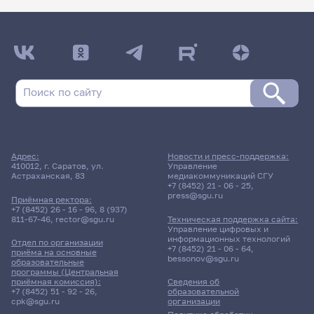
Адрес:
Новости и пресс-поддержка:
410012, г. Саратов, ул.
Управление
Астраханская, 83
медиакоммуникаций СГУ
+7 (8452) 21 - 06 - 25
,
press@sgu.ru
Приёмная ректора:
+7 (8452) 26 - 16 - 96
,
8 (937)
811-67-46
,
rector@sgu.ru
Техническая поддержка сайта:
Управление цифровых и
информационных технологий
Отдел по организации
+7 (8452) 21 - 06 - 64
,
приёма на основные
bessonov@sgu.ru
образовательные
программы (Центральная
приёмная комиссия):
Сведения об
+7 (8452) 51 - 92 - 26
,
образовательной
cpk@sgu.ru
организации