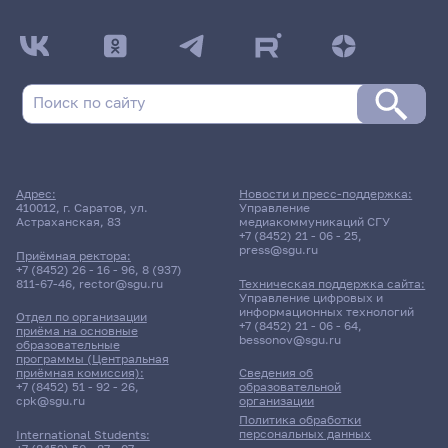
Адрес:
Новости и пресс-поддержка:
410012, г. Саратов, ул.
Управление
Астраханская, 83
медиакоммуникаций СГУ
+7 (8452) 21 - 06 - 25
,
press@sgu.ru
Приёмная ректора:
+7 (8452) 26 - 16 - 96
,
8 (937)
811-67-46
,
rector@sgu.ru
Техническая поддержка сайта:
Управление цифровых и
информационных технологий
Отдел по организации
+7 (8452) 21 - 06 - 64
,
приёма на основные
bessonov@sgu.ru
образовательные
программы (Центральная
приёмная комиссия):
Сведения об
+7 (8452) 51 - 92 - 26
,
образовательной
cpk@sgu.ru
организации
Политика обработки
персональных данных
International Students: