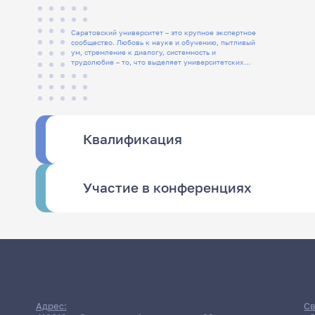
Саратовский университет – это крупное экспертное
сообщество. Любовь к науке и обучению, пытливый
ум, стремление к диалогу, системность и
трудолюбие – то, что выделяет университетских
людей
Квалификация
Участие в конференциях
Адрес:
Св