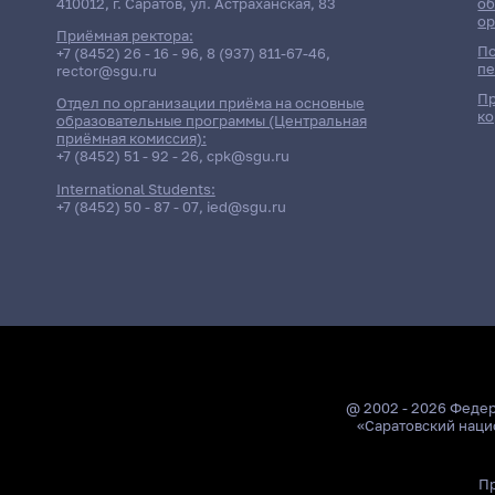
410012, г. Саратов, ул. Астраханская, 83
об
ор
Приёмная ректора:
По
+7 (8452) 26 - 16 - 96
,
8 (937) 811-67-46
,
пе
rector@sgu.ru
Пр
Отдел по организации приёма на основные
ко
образовательные программы (Центральная
приёмная комиссия):
+7 (8452) 51 - 92 - 26
,
cpk@sgu.ru
International Students:
+7 (8452) 50 - 87 - 07
,
ied@sgu.ru
@ 2002 - 2026 Феде
«Саратовский наци
Пр