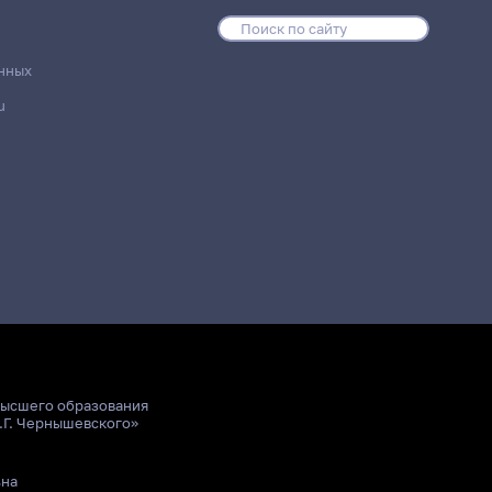
нных
u
высшего образования
.Г. Чернышевского»
ьна