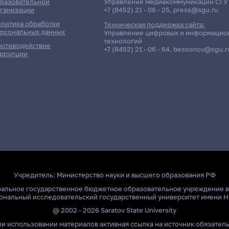
разовательной
Управление медиакоммуникаций СГУ
ганизации
+7 (8452) 21 - 06 - 25
,
press@sgu.ru
литика обработки
Техническая поддержка сайта:
рсональных данных
Управление цифровых и информацио
технологий
отиводействие
+7 (8452) 21 - 06 - 64
,
bessonov@sgu.r
ррупции
Учредитель:
Министерство науки и высшего образования РФ
ральное государственное бюджетное образовательное учреждение 
ональный исследовательский государственный университет имени Н
@ 2002 - 2026 Saratov State University
и использовании материалов активная ссылка на источник обязател