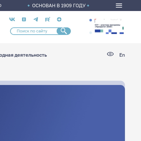
ОСНОВАН В 1909 ГОДУ
О
Социальные
сети
дная деятельность
En