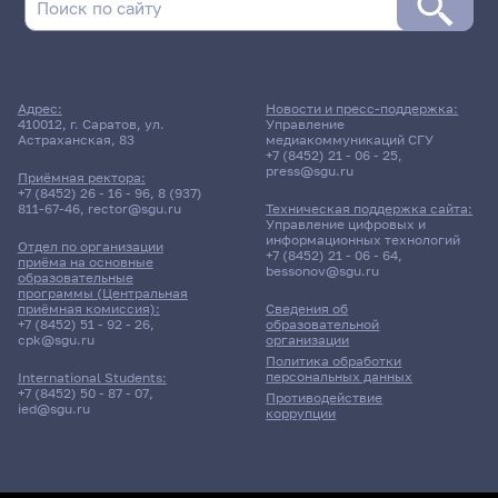
Адрес:
Новости и пресс-поддержка:
410012, г. Саратов, ул.
Управление
Астраханская, 83
медиакоммуникаций СГУ
+7 (8452) 21 - 06 - 25
,
press@sgu.ru
Приёмная ректора:
+7 (8452) 26 - 16 - 96
,
8 (937)
811-67-46
,
rector@sgu.ru
Техническая поддержка сайта:
Управление цифровых и
информационных технологий
Отдел по организации
+7 (8452) 21 - 06 - 64
,
приёма на основные
bessonov@sgu.ru
образовательные
программы (Центральная
приёмная комиссия):
Сведения об
+7 (8452) 51 - 92 - 26
,
образовательной
cpk@sgu.ru
организации
Политика обработки
персональных данных
International Students:
+7 (8452) 50 - 87 - 07
,
Противодействие
ied@sgu.ru
коррупции