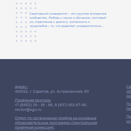
Саратовский университет – это крупное экспертное
сообщество. Любовь к науке и обучению, пытливый
ум, стремление к диалогу, системность и
трудолюбие – то, что выделяет университетских
людей
Адрес:
Св
410012, г. Саратов, ул. Астраханская, 83
об
ор
Приёмная ректора:
По
+7 (8452) 26 - 16 - 96
,
8 (937) 811-67-46
,
пе
rector@sgu.ru
Пр
Отдел по организации приёма на основные
ко
образовательные программы (Центральная
приёмная комиссия):