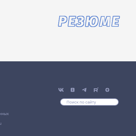
РЕЗЮМЕ
нных
u