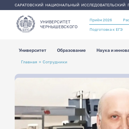
САРАТОВСКИЙ НАЦИОНАЛЬНЫЙ ИССЛЕДОВАТЕЛЬСКИЙ Г
Приём 2026
Ра
Header
УНИВЕРСИТЕТ
menu
ЧЕРНЫШЕВСКОГO
Подготовка к ЕГЭ
Университет
Образование
Наука и иннов
Перейти
Строка
Главная
Сотрудники
к
навигации
основному
содержанию