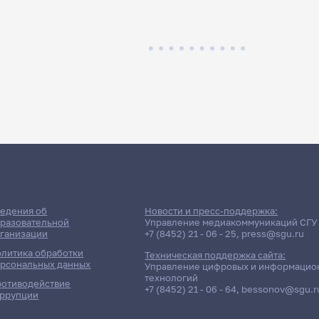
едения об
Новости и пресс-поддержка:
разовательной
Управление медиакоммуникаций СГУ
ганизации
+7 (8452) 21 - 06 - 25
,
press@sgu.ru
литика обработки
Техническая поддержка сайта:
рсональных данных
Управление цифровых и информацио
технологий
отиводействие
+7 (8452) 21 - 06 - 64
,
bessonov@sgu.r
ррупции