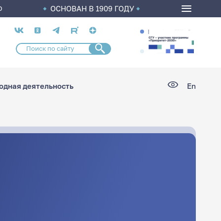
ОСНОВАН В 1909 ГОДУ
О
Социальные
сети
дная деятельность
En