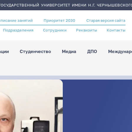
ОСУДАРСТВЕННЫЙ УНИВЕРСИТЕТ ИМЕНИ Н.Г. ЧЕРНЫШЕВСКОГ
списание занятий
Приоритет 2030
Старая версия сайта
Подразделения
Сотрудники
Реквизиты
Контакты
ации
Студенчество
Медиа
ДПО
Междунаро