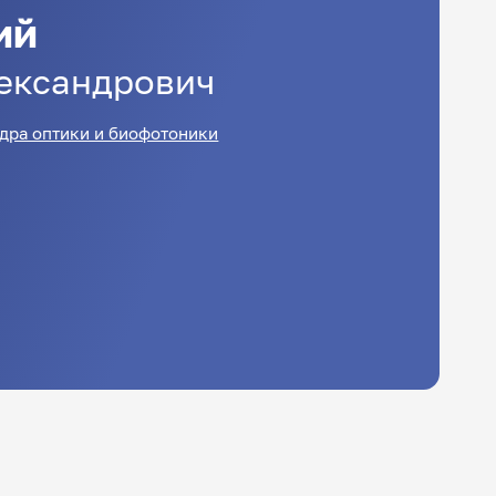
ий
ександрович
дра оптики и биофотоники