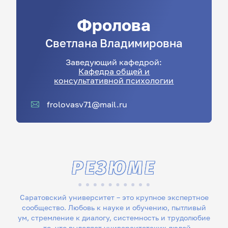
Фролова
Светлана
Владимировна
Заведующий кафедрой:
Кафедра общей и
консультативной психологии
frolovasv71@mail.ru
РЕЗЮМЕ
Саратовский университет – это крупное экспертное
сообщество. Любовь к науке и обучению, пытливый
ум, стремление к диалогу, системность и трудолюбие
– то, что выделяет университетских людей