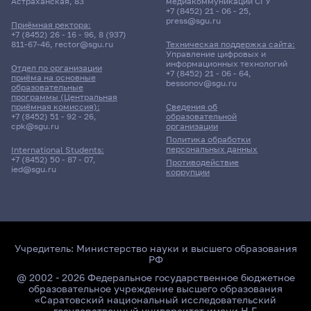
Астраханская, 83
медиакоммуникаций СГУ
+7 (8452) 21 - 06 - 25
,
press@sgu.ru
Приёмная ректора:
+7 (8452) 26 - 16 - 96
,
8 (937)
811-67-46
,
rector@sgu.ru
Техническая поддержка сайта:
Управление цифровых и
информационных технологий
Отдел по организации
+7 (8452) 21 - 06 - 64
,
приёма на основные
bessonov@sgu.ru
образовательные
программы (Центральная
приёмная комиссия):
Сведения об
+7 (8452) 51 - 92 - 26
,
образовательной
cpk@sgu.ru
организации
Политика обработки
персональных данных
International Students:
+7 (8452) 50 - 87 - 07
,
Противодействие
ied@sgu.ru
коррупции
Учредитель:
Министерство науки и высшего образования
РФ
@ 2002 - 2026 Федеральное государственное бюджетное
образовательное учреждение высшего образования
«Саратовский национальный исследовательский
государственный университет имени Н.Г.