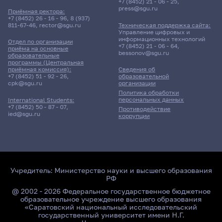
+7 (8452) 21 - 06 - 25
,
press@sgu.ru
Приёмная ректора:
+7 (8452) 26 - 16 - 96
,
8 (937)
811-67-46
,
rector@sgu.ru
Техническая поддержка сайта:
Управление цифровых и
информационных технологий
Отдел по организации
+7 (8452) 21 - 06 - 64
,
приёма на основные
bessonov@sgu.ru
образовательные
программы (Центральная
приёмная комиссия):
Сведения об
+7 (8452) 51 - 92 - 26
,
образовательной
cpk@sgu.ru
организации
Политика обработки
персональных данных
International Students:
+7 (8452) 50 - 87 - 07
,
Противодействие
ied@sgu.ru
коррупции
Учредитель:
Министерство науки и высшего образования
РФ
@ 2002 - 2026 Федеральное государственное бюджетное
образовательное учреждение высшего образования
«Саратовский национальный исследовательский
государственный университет имени Н.Г.