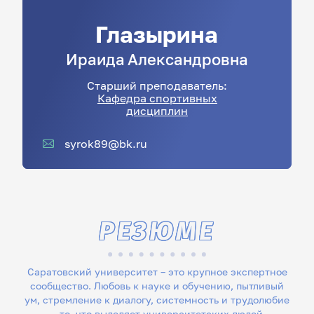
Глазырина
Ираида
Александровна
Старший преподаватель:
Кафедра спортивных
дисциплин
syrok89@bk.ru
РЕЗЮМЕ
Саратовский университет – это крупное экспертное
сообщество. Любовь к науке и обучению, пытливый
ум, стремление к диалогу, системность и трудолюбие
– то, что выделяет университетских людей