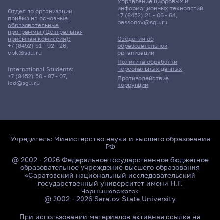
Управление цифровых и
информационных технологий
Отдел по организации
+7 (8452) 21 - 06 - 64
,
приёма на основные
bessonov@sgu.ru
образовательные
программы (Центральная
приёмная комиссия):
Сведения об
+7 (8452) 51 - 92 - 26
,
образовательной
cpk@sgu.ru
организации
Политика обработки
персональных данных
International Students:
+7 (8452) 50 - 87 - 07
,
Противодействие
ied@sgu.ru
коррупции
Учредитель:
Министерство науки и высшего образования
РФ
@ 2002 - 2026 Федеральное государственное бюджетное
образовательное учреждение высшего образования
«Саратовский национальный исследовательский
государственный университет имени Н.Г.
Чернышевского»
@ 2002 - 2026 Saratov State University
При использовании материалов активная ссылка на