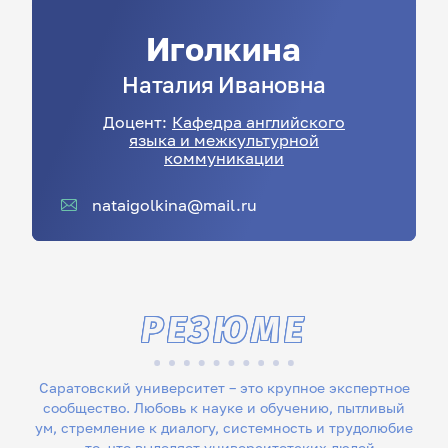
Иголкина
Наталия
Ивановна
Доцент:
Кафедра английского
языка и межкультурной
коммуникации
nataigolkina@mail.ru
РЕЗЮМЕ
Саратовский университет – это крупное экспертное
сообщество. Любовь к науке и обучению, пытливый
ум, стремление к диалогу, системность и трудолюбие
– то, что выделяет университетских людей