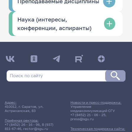
Преподаваемые дисциплины
Наука (интересы,
конференции, аспиранты)
Адрес:
Новости и пресс-поддержка:
410012, г. Саратов, ул.
Управление
Астраханская, 83
медиакоммуникаций СГУ
+7 (8452) 21 - 06 - 25
,
press@sgu.ru
Приёмная ректора:
+7 (8452) 26 - 16 - 96
,
8 (937)
811-67-46
,
rector@sgu.ru
Техническая поддержка сайта: