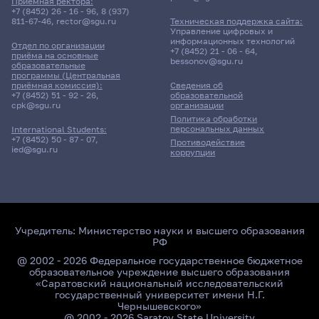
Приёмная ректора:
+7 (8452) 26 - 16 - 96
,
8 (937)
811-67-46
,
rector@sgu.ru
Техническая поддержка сайта:
Управление цифровых и
информационных технологий
Отдел по организации
+7 (8452) 21 - 06 - 64
,
приёма на основные
bessonov@sgu.ru
образовательные
программы (Центральная
приёмная комиссия):
Сведения об
+7 (8452) 51 - 92 - 26
,
образовательной
cpk@sgu.ru
организации
Политика обработки
персональных данных
International Students:
+7 (8452) 50 - 87 - 07
,
Противодействие
ied@sgu.ru
коррупции
Учредитель:
Министерство науки и высшего образования
РФ
@ 2002 - 2026 Федеральное государственное бюджетное
образовательное учреждение высшего образования
«Саратовский национальный исследовательский
государственный университет имени Н.Г.
Чернышевского»
@ 2002 - 2026 Saratov State University