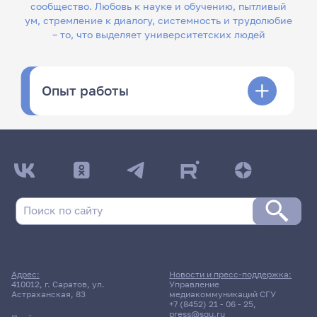
сообщество. Любовь к науке и обучению, пытливый
ум, стремление к диалогу, системность и трудолюбие
– то, что выделяет университетских людей
Опыт работы
Адрес:
Новости и пресс-поддержка:
410012, г. Саратов, ул.
Управление
Астраханская, 83
медиакоммуникаций СГУ
+7 (8452) 21 - 06 - 25
,
press@sgu.ru