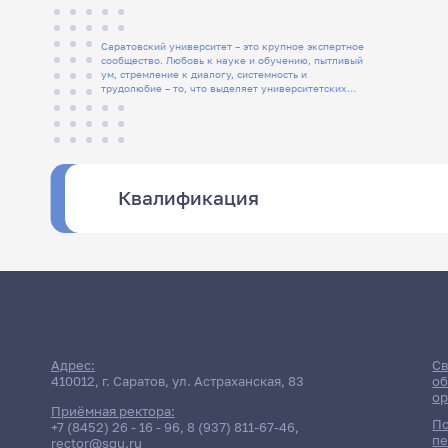
Саратовский университет – это крупное экспертное
сообщество. Любовь к науке и обучению, пытливый
ум, стремление к диалогу, системность и
трудолюбие – то, что выделяет университетских
людей
Квалификация
Адрес:
Св
410012, г. Саратов, ул. Астраханская, 83
об
ор
Приёмная ректора:
По
+7 (8452) 26 - 16 - 96
,
8 (937) 811-67-46
,
пе
rector@sgu.ru