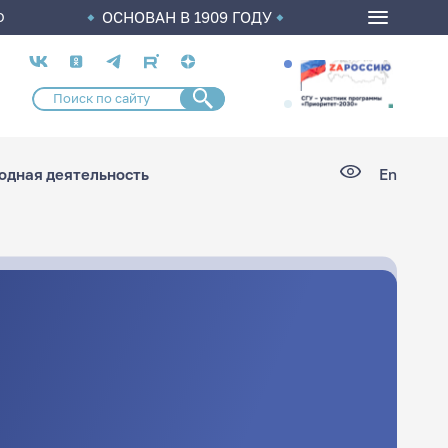
ОСНОВАН В 1909 ГОДУ
О
Социальные
сети
дная деятельность
En