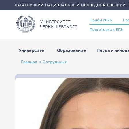
САРАТОВСКИЙ НАЦИОНАЛЬНЫЙ ИССЛЕДОВАТЕЛЬСКИЙ Г
Приём 2026
Ра
Header
УНИВЕРСИТЕТ
menu
ЧЕРНЫШЕВСКОГO
Подготовка к ЕГЭ
Университет
Образование
Наука и иннов
Перейти
Строка
Главная
Сотрудники
к
навигации
основному
содержанию