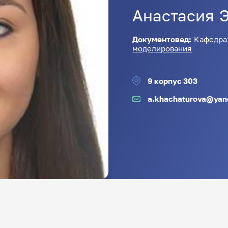
Анастасия
Документовед:
Кафедра
моделирования
9 корпус 303
a.khachaturova@yan