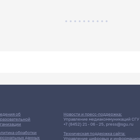
едения об
Новости и пресс-поддержка:
разовательной
Управление медиакоммуникаций СГУ
ганизации
+7 (8452) 21 - 06 - 25
,
press@sgu.ru
литика обработки
Техническая поддержка сайта:
рсональных данных
Управление цифровых и информацио