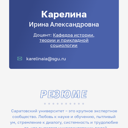
Карелина
Ирина
Александровна
Доцент:
Кафедра истории,
теории и прикладной
социологии
karelinaia@sgu.ru
РЕЗЮМЕ
Саратовский университет – это крупное экспертное
сообщество. Любовь к науке и обучению, пытливый
ум, стремление к диалогу, системность и трудолюбие
– то, что выделяет университетских людей