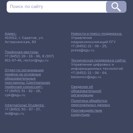
Адрес:
Новости и пресс-поддержка:
410012, г. Саратов, ул.
Управление
Астраханская, 83
медиакоммуникаций СГУ
+7 (8452) 21 - 06 - 25
,
press@sgu.ru
Приёмная ректора:
+7 (8452) 26 - 16 - 96
,
8 (937)
811-67-46
,
rector@sgu.ru
Техническая поддержка сайта:
Управление цифровых и
информационных технологий
Отдел по организации
+7 (8452) 21 - 06 - 64
,
приёма на основные
bessonov@sgu.ru
образовательные
программы (Центральная
приёмная комиссия):
Сведения об
+7 (8452) 51 - 92 - 26
,
образовательной
cpk@sgu.ru
организации
Политика обработки
персональных данных
International Students:
+7 (8452) 50 - 87 - 07
,
Противодействие
ied@sgu.ru
коррупции