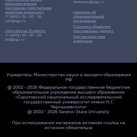
bessonov@sgu.ru
образовательные
программы (Центральная
приёмная комиссия):
Сведения об
+7 (8452) 51 - 92 - 26
,
образовательной
cpk@sgu.ru
организации
Политика обработки
персональных данных
International Students:
+7 (8452) 50 - 87 - 07
,
Противодействие
ied@sgu.ru
коррупции
Учредитель:
Министерство науки и высшего образования
РФ
@ 2002 - 2026 Федеральное государственное бюджетное
образовательное учреждение высшего образования
«Саратовский национальный исследовательский
государственный университет имени Н.Г.
Чернышевского»
@ 2002 - 2026 Saratov State University
При использовании материалов активная ссылка на
источник обязательна