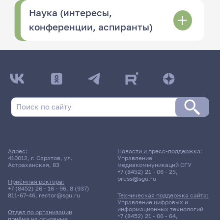
Наука (интересы,
конференции, аспиранты)
Адрес:
Новости и пресс-поддержка:
410012, г. Саратов, ул.
Управление
Астраханская, 83
медиакоммуникаций СГУ
+7 (8452) 21 - 06 - 25
,
press@sgu.ru
Приёмная ректора:
+7 (8452) 26 - 16 - 96
,
8 (937)
811-67-46
,
rector@sgu.ru
Техническая поддержка сайта:
Управление цифровых и
информационных технологий
Отдел по организации
+7 (8452) 21 - 06 - 64
,
приёма на основные