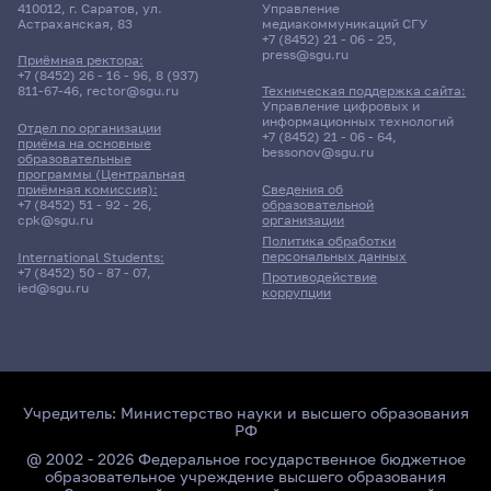
410012, г. Саратов, ул.
Управление
Астраханская, 83
медиакоммуникаций СГУ
+7 (8452) 21 - 06 - 25
,
press@sgu.ru
Приёмная ректора:
+7 (8452) 26 - 16 - 96
,
8 (937)
811-67-46
,
rector@sgu.ru
Техническая поддержка сайта:
Управление цифровых и
информационных технологий
Отдел по организации
+7 (8452) 21 - 06 - 64
,
приёма на основные
bessonov@sgu.ru
образовательные
программы (Центральная
приёмная комиссия):
Сведения об
+7 (8452) 51 - 92 - 26
,
образовательной
cpk@sgu.ru
организации
Политика обработки
персональных данных
International Students:
+7 (8452) 50 - 87 - 07
,
Противодействие
ied@sgu.ru
коррупции
Учредитель:
Министерство науки и высшего образования
РФ
@ 2002 - 2026 Федеральное государственное бюджетное
образовательное учреждение высшего образования