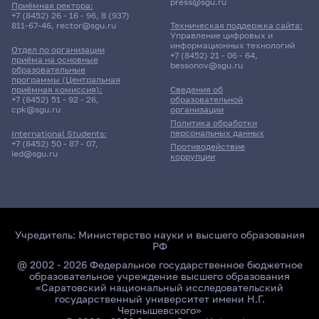
press@sgu.ru
Приёмная ректора:
+7 (8452) 26 - 16 - 96
,
8 (937)
811-67-46
,
rector@sgu.ru
Техническая поддержка сайта:
Управление цифровых и
информационных технологий
Отдел по организации
+7 (8452) 21 - 06 - 64
,
приёма на основные
bessonov@sgu.ru
образовательные
программы (Центральная
приёмная комиссия):
Сведения об
+7 (8452) 51 - 92 - 26
,
образовательной
cpk@sgu.ru
организации
Политика обработки
персональных данных
International Students:
+7 (8452) 50 - 87 - 07
,
Противодействие
ied@sgu.ru
коррупции
Учредитель:
Министерство науки и высшего образования
РФ
@ 2002 - 2026 Федеральное государственное бюджетное
образовательное учреждение высшего образования
«Саратовский национальный исследовательский
государственный университет имени Н.Г.
Чернышевского»