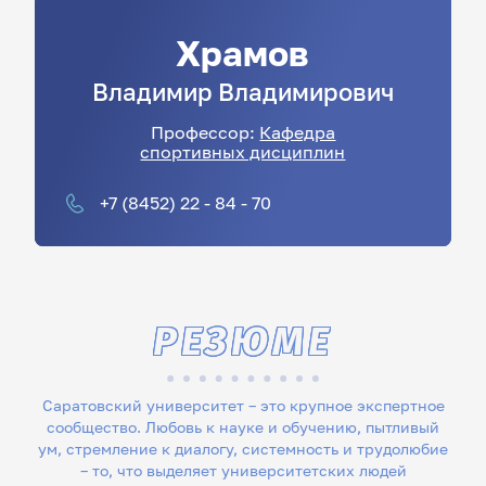
Храмов
Владимир
Владимирович
Профессор:
Кафедра
спортивных дисциплин
+7 (8452) 22 - 84 - 70
РЕЗЮМЕ
Саратовский университет – это крупное экспертное
сообщество. Любовь к науке и обучению, пытливый
ум, стремление к диалогу, системность и трудолюбие
– то, что выделяет университетских людей