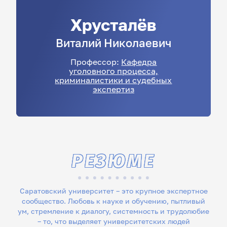
Хрусталёв
Виталий
Николаевич
Профессор:
Кафедра
уголовного процесса,
криминалистики и судебных
экспертиз
РЕЗЮМЕ
Саратовский университет – это крупное экспертное
сообщество. Любовь к науке и обучению, пытливый
ум, стремление к диалогу, системность и трудолюбие
– то, что выделяет университетских людей