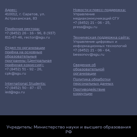
Адрес:
Новости и пресс-поддержка:
410012, г. Саратов, ул.
Управление
Астраханская, 83
медиакоммуникаций СГУ
+7 (8452) 21 - 06 - 25
,
press@sgu.ru
Приёмная ректора:
+7 (8452) 26 - 16 - 96
,
8 (937)
811-67-46
,
rector@sgu.ru
Техническая поддержка сайта:
Управление цифровых и
информационных технологий
Отдел по организации
+7 (8452) 21 - 06 - 64
,
приёма на основные
bessonov@sgu.ru
образовательные
программы (Центральная
приёмная комиссия):
Сведения об
+7 (8452) 51 - 92 - 26
,
образовательной
cpk@sgu.ru
организации
Политика обработки
персональных данных
International Students:
+7 (8452) 50 - 87 - 07
,
Противодействие
ied@sgu.ru
коррупции
Учредитель:
Министерство науки и высшего образования
РФ