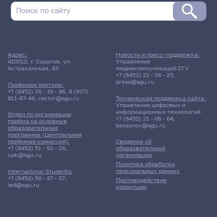
Адрес:
Новости и пресс-поддержка:
410012, г. Саратов, ул.
Управление
Астраханская, 83
медиакоммуникаций СГУ
+7 (8452) 21 - 06 - 25
,
press@sgu.ru
Приёмная ректора:
+7 (8452) 26 - 16 - 96
,
8 (937)
811-67-46
,
rector@sgu.ru
Техническая поддержка сайта:
Управление цифровых и
информационных технологий
Отдел по организации
+7 (8452) 21 - 06 - 64
,
приёма на основные
bessonov@sgu.ru
образовательные
программы (Центральная
приёмная комиссия):
Сведения об
+7 (8452) 51 - 92 - 26
,
образовательной
cpk@sgu.ru
организации
Политика обработки
персональных данных
International Students:
+7 (8452) 50 - 87 - 07
,
Противодействие
ied@sgu.ru
коррупции