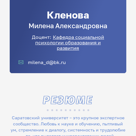
Кленова
Милена
Александровна
Доцент:
Кафедра социальной
психологии образования и
развития
milena_d@bk.ru
РЕЗЮМЕ
Саратовский университет – это крупное экспертное
сообщество. Любовь к науке и обучению, пытливый
ум, стремление к диалогу, системность и трудолюбие
– то, что выделяет университетских людей