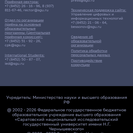
press@sgu.ru
Приёмная ректора:
+7 (8452) 26 - 16 - 96
,
8 (937)
811-67-46
,
rector@sgu.ru
Техническая поддержка сайта:
Управление цифровых и
информационных технологий
Отдел по организации
+7 (8452) 21 - 06 - 64
,
приёма на основные
bessonov@sgu.ru
образовательные
программы (Центральная
приёмная комиссия):
Сведения об
+7 (8452) 51 - 92 - 26
,
образовательной
cpk@sgu.ru
организации
Политика обработки
персональных данных
International Students:
+7 (8452) 50 - 87 - 07
,
Противодействие
ied@sgu.ru
коррупции
Учредитель:
Министерство науки и высшего образования
РФ
@ 2002 - 2026 Федеральное государственное бюджетное
образовательное учреждение высшего образования
«Саратовский национальный исследовательский
государственный университет имени Н.Г.
Чернышевского»