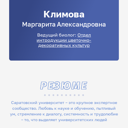
Климова
Маргарита
Александровна
Ведущий биолог:
Отдел
интродукции цветочно-
декоративных культур
РЕЗЮМЕ
Саратовский университет – это крупное экспертное
сообщество. Любовь к науке и обучению, пытливый
ум, стремление к диалогу, системность и трудолюбие
– то, что выделяет университетских людей