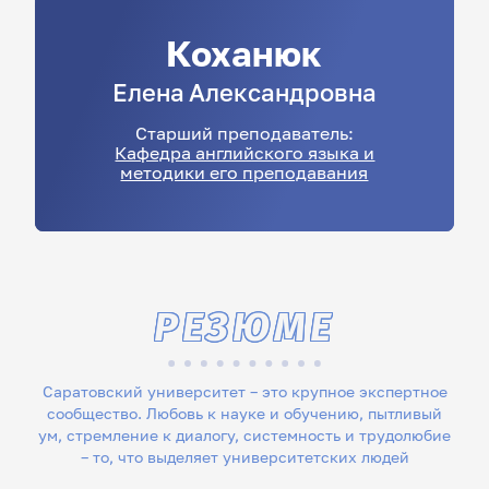
Коханюк
Елена
Александровна
Старший преподаватель:
Кафедра английского языка и
методики его преподавания
РЕЗЮМЕ
Саратовский университет – это крупное экспертное
сообщество. Любовь к науке и обучению, пытливый
ум, стремление к диалогу, системность и трудолюбие
– то, что выделяет университетских людей