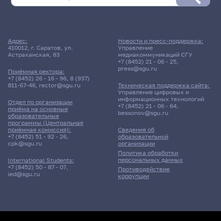
Адрес:
Новости и пресс-поддержка:
410012, г. Саратов, ул.
Управление
Астраханская, 83
медиакоммуникаций СГУ
+7 (8452) 21 - 06 - 25
,
press@sgu.ru
Приёмная ректора:
+7 (8452) 26 - 16 - 96
,
8 (937)
811-67-46
,
rector@sgu.ru
Техническая поддержка сайта:
Управление цифровых и
информационных технологий
Отдел по организации
+7 (8452) 21 - 06 - 64
,
приёма на основные
bessonov@sgu.ru
образовательные
программы (Центральная
приёмная комиссия):
Сведения об
+7 (8452) 51 - 92 - 26
,
образовательной
cpk@sgu.ru
организации
Политика обработки
персональных данных
International Students:
+7 (8452) 50 - 87 - 07
,
Противодействие
ied@sgu.ru
коррупции