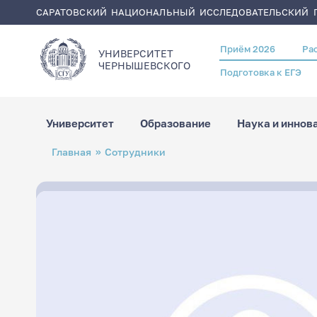
САРАТОВСКИЙ НАЦИОНАЛЬНЫЙ ИССЛЕДОВАТЕЛЬСКИЙ Г
Приём 2026
Ра
Header
УНИВЕРСИТЕТ
menu
ЧЕРНЫШЕВСКОГO
Подготовка к ЕГЭ
Университет
Образование
Наука и иннов
Перейти
Строка
Главная
Сотрудники
к
навигации
основному
содержанию