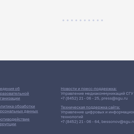
едения об
Новости и пресс-поддержка:
разовательной
Управление медиакоммуникаций СГУ
ганизации
+7 (8452) 21 - 06 - 25
,
press@sgu.ru
литика обработки
Техническая поддержка сайта:
рсональных данных
Управление цифровых и информацио
технологий
отиводействие
+7 (8452) 21 - 06 - 64
,
bessonov@sgu.r
ррупции