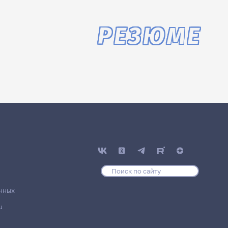
РЕЗЮМЕ
нных
u