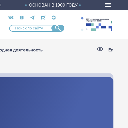
ОСНОВАН В 1909 ГОДУ
О
Социальные
сети
дная деятельность
En