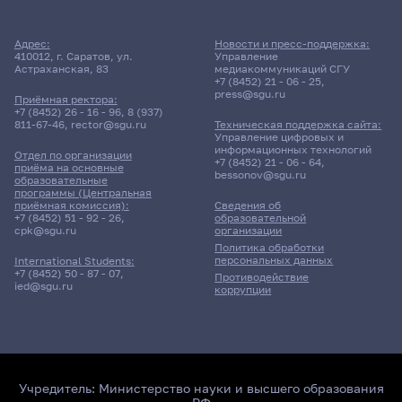
Адрес:
Новости и пресс-поддержка:
410012, г. Саратов, ул.
Управление
Астраханская, 83
медиакоммуникаций СГУ
+7 (8452) 21 - 06 - 25
,
press@sgu.ru
Приёмная ректора:
+7 (8452) 26 - 16 - 96
,
8 (937)
811-67-46
,
rector@sgu.ru
Техническая поддержка сайта:
Управление цифровых и
информационных технологий
Отдел по организации
+7 (8452) 21 - 06 - 64
,
приёма на основные
bessonov@sgu.ru
образовательные
программы (Центральная
приёмная комиссия):
Сведения об
+7 (8452) 51 - 92 - 26
,
образовательной
cpk@sgu.ru
организации
Политика обработки
персональных данных
International Students:
+7 (8452) 50 - 87 - 07
,
Противодействие
ied@sgu.ru
коррупции
Учредитель:
Министерство науки и высшего образования