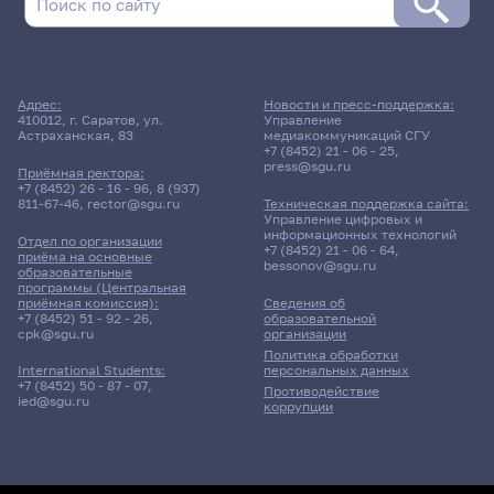
Адрес:
Новости и пресс-поддержка:
410012, г. Саратов, ул.
Управление
Астраханская, 83
медиакоммуникаций СГУ
+7 (8452) 21 - 06 - 25
,
press@sgu.ru
Приёмная ректора:
+7 (8452) 26 - 16 - 96
,
8 (937)
811-67-46
,
rector@sgu.ru
Техническая поддержка сайта:
Управление цифровых и
информационных технологий
Отдел по организации
+7 (8452) 21 - 06 - 64
,
приёма на основные
bessonov@sgu.ru
образовательные
программы (Центральная
приёмная комиссия):
Сведения об
+7 (8452) 51 - 92 - 26
,
образовательной
cpk@sgu.ru
организации
Политика обработки
персональных данных
International Students:
+7 (8452) 50 - 87 - 07
,
Противодействие
ied@sgu.ru
коррупции